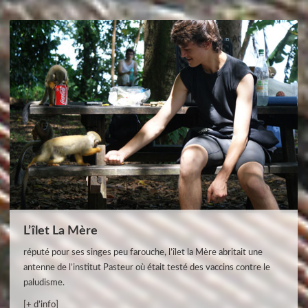
L’îlet La Mère
réputé pour ses singes peu farouche, l’îlet la Mère abritait une
antenne de l’institut Pasteur où était testé des vaccins contre le
paludisme.
[+ d’info]