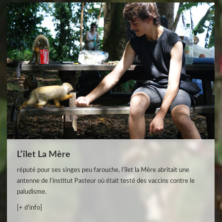
L’îlet La Mère
réputé pour ses singes peu farouche, l’îlet la Mère abritait une
antenne de l’institut Pasteur où était testé des vaccins contre le
paludisme.
[+ d’info]