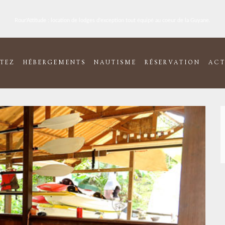
Rour'Attitude : location de lodges d'exception tout équipé au coeur de la Guyane.
ITEZ
HÉBERGEMENTS
NAUTISME
RÉSERVATION
ACT