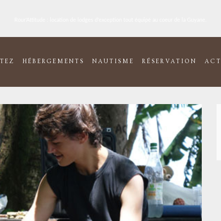
Rour'Attitude : location de lodges d'exception tout équipé au coeur de la Guyane.
ITEZ
HÉBERGEMENTS
NAUTISME
RÉSERVATION
ACT